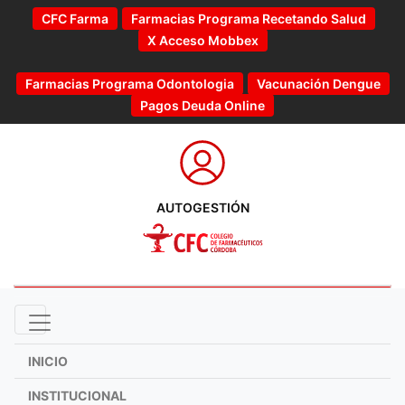
CFC Farma
Farmacias Programa Recetando Salud
X Acceso Mobbex
Farmacias Programa Odontologia
Vacunación Dengue
Pagos Deuda Online
AUTOGESTIÓN
INICIO
INSTITUCIONAL