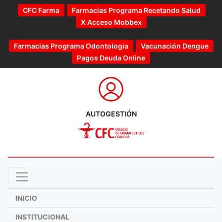
CFC Farma
Farmacias Programa Recetando Salud
X Acceso Mobbex
Farmacias Programa Odontologia
Vacunación Dengue
Pagos Deuda Online
AUTOGESTIÓN
INICIO
INSTITUCIONAL