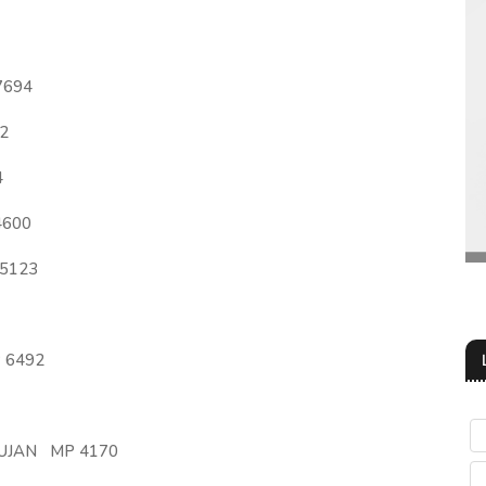
7694
2
4
4600
5123
 6492
UJAN MP 4170