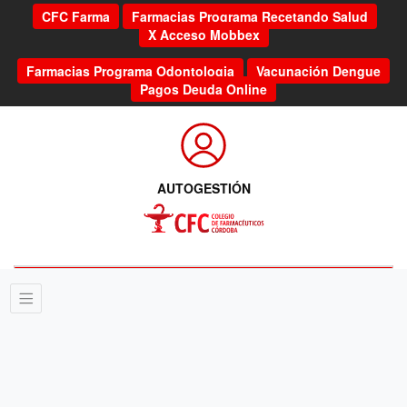
CFC Farma
Farmacias Programa Recetando Salud
X Acceso Mobbex
Farmacias Programa Odontologia
Vacunación Dengue
Pagos Deuda Online
AUTOGESTIÓN