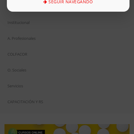
SEGUIR NAVEGANDO
Inicio
Institucional
A. Profesionales
COLFACOR
O. Sociales
Servicios
CAPACITACIÓN Y RS