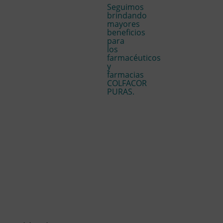
Seguimos
brindando
mayores
beneficios
para
los
farmacéuticos
y
farmacias
COLFACOR
PURAS.