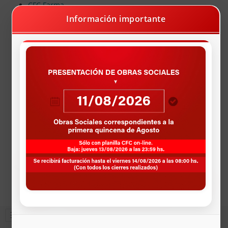
CFC Farma
Farmacias Programa Recetando Salud
Información importante
X Acceso Mobbex
Farmacias Programa Odontologia
Vacunación Dengue
Pagos Deuda Online
AUTOGESTIÓN