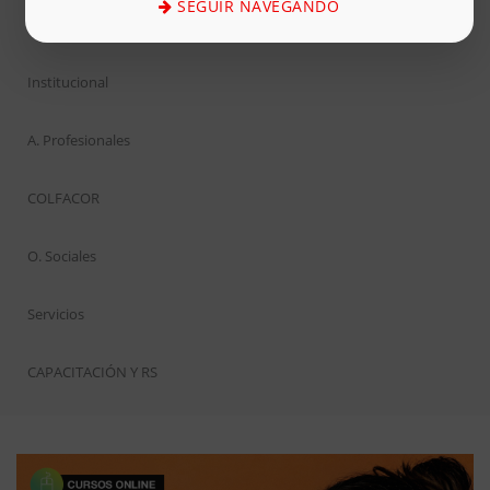
SEGUIR NAVEGANDO
Inicio
Institucional
A. Profesionales
COLFACOR
O. Sociales
Servicios
CAPACITACIÓN Y RS