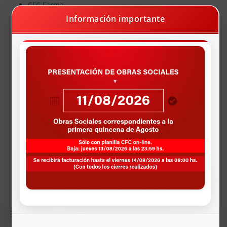
CFC Farma
Farmacias Programa Recetando Salud
Información importante
X Acceso Mobbex
Farmacias Programa Odontologia
Vacunación Dengue
Pagos Deuda Online
AUTOGESTIÓN