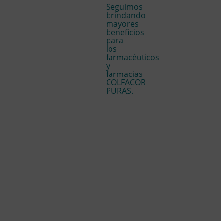
Seguimos
brindando
mayores
beneficios
para
los
farmacéuticos
y
farmacias
COLFACOR
PURAS.