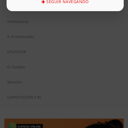
SEGUIR NAVEGANDO
Inicio
Institucional
A. Profesionales
COLFACOR
O. Sociales
Servicios
CAPACITACIÓN Y RS