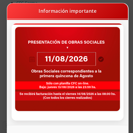
CFC Farma
Farmacias Programa Recetando Salud
Información importante
X Acceso Mobbex
Farmacias Programa Odontologia
Vacunación Dengue
Pagos Deuda Online
AUTOGESTIÓN