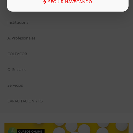
SEGUIR NAVEGANDO
Inicio
Institucional
A. Profesionales
COLFACOR
O. Sociales
Servicios
CAPACITACIÓN Y RS