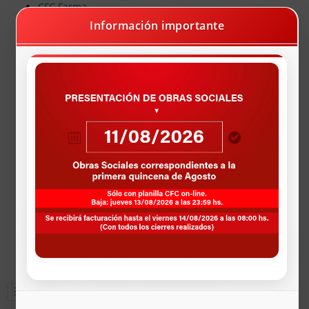
CFC Farma
Farmacias Programa Recetando Salud
Información importante
X Acceso Mobbex
Farmacias Programa Odontologia
Vacunación Dengue
Pagos Deuda Online
AUTOGESTIÓN