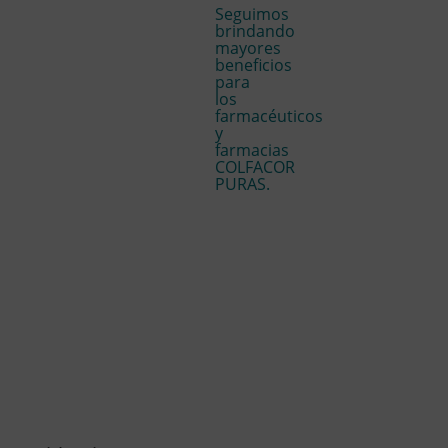
Seguimos
brindando
mayores
beneficios
para
los
farmacéuticos
y
farmacias
COLFACOR
PURAS.