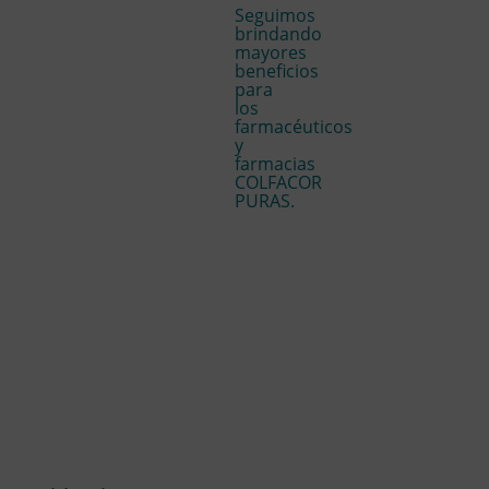
Seguimos
brindando
mayores
beneficios
para
los
farmacéuticos
y
farmacias
COLFACOR
PURAS.