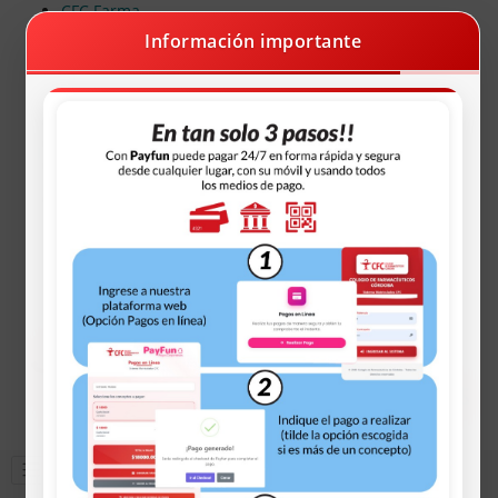
CFC Farma
Farmacias Programa Recetando Salud
Información importante
X Acceso Mobbex
Farmacias Programa Odontologia
Vacunación Dengue
Pagos Deuda Online
AUTOGESTIÓN