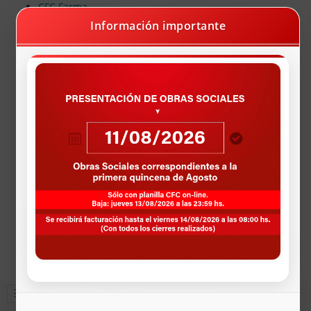
CFC Farma
Farmacias Programa Recetando Salud
Información importante
X Acceso Mobbex
Farmacias Programa Odontologia
Vacunación Dengue
Pagos Deuda Online
AUTOGESTIÓN