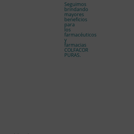
Seguimos
brindando
mayores
beneficios
para
los
farmacéuticos
y
farmacias
COLFACOR
PURAS.