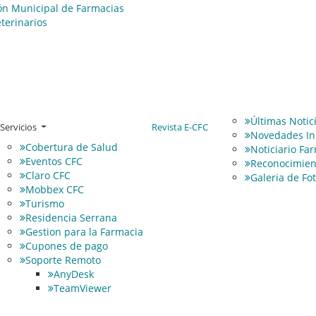
ión Municipal de Farmacias
terinarios
Últimas Notic
Servicios
Revista E‑CFC
Novedades Ins
Cobertura de Salud
Noticiario Fa
Eventos CFC
Reconocimien
Claro CFC
Galeria de Fo
Mobbex CFC
Turismo
Residencia Serrana
Gestion para la Farmacia
Cupones de pago
Soporte Remoto
AnyDesk
TeamViewer