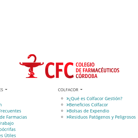
ES
COLFACOR
¿Qué es Colfacor Gestión?
n
Beneficios Colfacor
Frecuentes
Bolsas de Expendio
 de Farmacias
Residuos Patógenos y Peligrosos
Trabajo
pócrifas
s Útiles