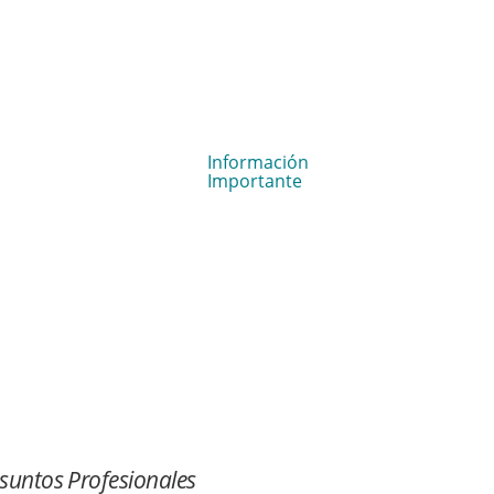
CURSO ONLINE - FARMACOVIGILANCIA
PARA PERSONAL DE SALUD: CLOZAPINA
Información
Inicia 28 de agosto
Importante
suntos Profesionales