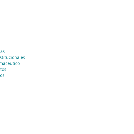
ias
titucionales
rmacéutico
tos
tos