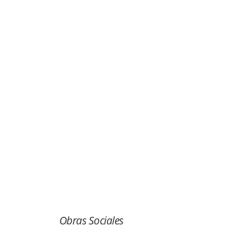
CURSO ONLINE -
ANSIEDAD Y PANT
PARA LA INTERV
Inicia 21 de agos
Obras Sociales