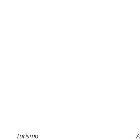
 TRASTORNOS DE
ALLAS: GUÍA PRÁCTICA
ENCIÓN FARMACÉUTICA
to
Turismo
A