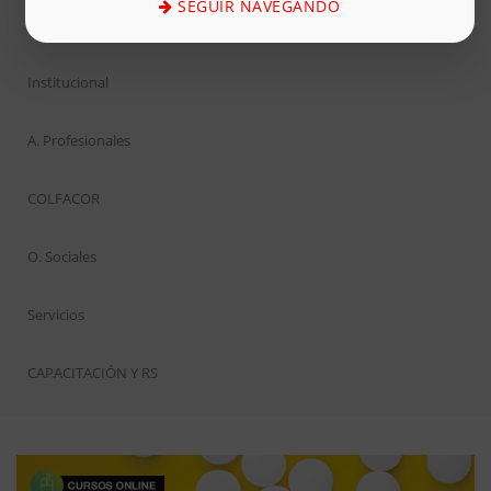
SEGUIR NAVEGANDO
Inicio
Institucional
A. Profesionales
COLFACOR
O. Sociales
Servicios
CAPACITACIÓN Y RS