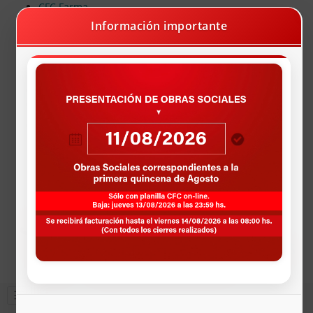
CFC Farma
Farmacias Programa Recetando Salud
Información importante
X Acceso Mobbex
Farmacias Programa Odontologia
Vacunación Dengue
Pagos Deuda Online
AUTOGESTIÓN