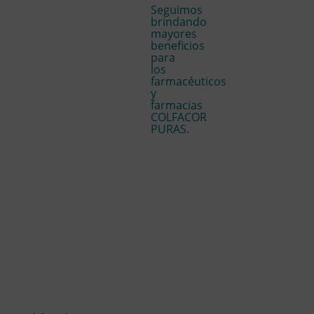
Seguimos
brindando
mayores
beneficios
para
los
farmacéuticos
y
farmacias
COLFACOR
PURAS.