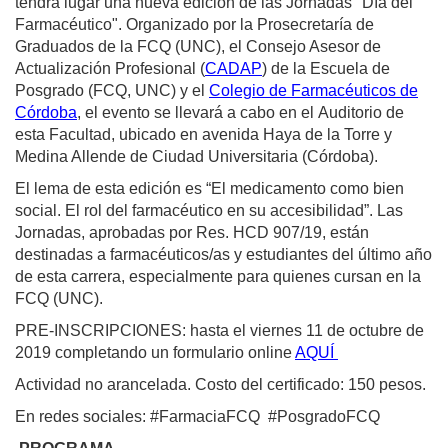
tendrá lugar una nueva edición de las Jornadas "Día del
Farmacéutico". Organizado por la Prosecretaría de
Graduados de la FCQ (UNC), el Consejo Asesor de
Actualización Profesional (
CADAP
) de la Escuela de
Posgrado (FCQ, UNC) y el
Colegio de Farmacéuticos de
Córdoba
, el evento se llevará a cabo en el Auditorio de
esta Facultad, ubicado en avenida Haya de la Torre y
Medina Allende de Ciudad Universitaria (Córdoba).
El lema de esta edición es “El medicamento como bien
social. El rol del farmacéutico en su accesibilidad”. Las
Jornadas, aprobadas por Res. HCD 907/19, están
destinadas a farmacéuticos/as y estudiantes del último año
de esta carrera, especialmente para quienes cursan en la
FCQ (UNC).
PRE-INSCRIPCIONES: hasta el viernes 11 de octubre de
2019 completando un formulario online
AQUÍ
Actividad no arancelada. Costo del certificado: 150 pesos.
En redes sociales: #FarmaciaFCQ #PosgradoFCQ