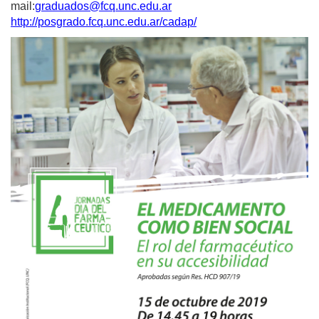
mail:
graduados@fcq.unc.edu.ar
http://posgrado.fcq.unc.edu.ar/cadap/